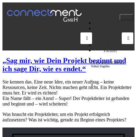
Home
Leistungen
Projekte
Schwerpunkte
Über mich
Partner
„Sag mir, wie Dein Projekt beginnt und
ich sage Dir, wie es endet.“
Sie kennen das. Eine neue Idee, ein neuer Auftrag – keine
X
Ressourcen, keine Zeit. Nichts machen geht nicht. Ein Projektleiter
muss her. Er wird es richten!
Ein Name fällt – ein Anruf – Super! Der Projektleiter ist gefunden
und beginnt und – wird scheitern!
Was braucht ein Projektleiter, um ein Projekt erfolgreich
aufzusetzen? Was ist wichtig, gerade zu Beginn eines Projektes?