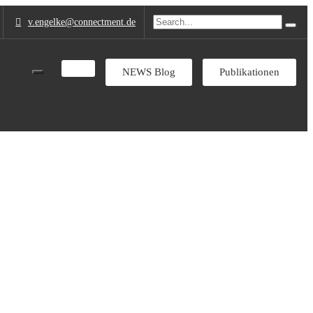
v.engelke
@connectment.de
NEWS Blog
Publikationen