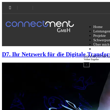
Home
Leistunge
Projekte
Schwerpun
Über mich
Partner
D7. Ihr Netzwerk für die Digitale Transfo
X