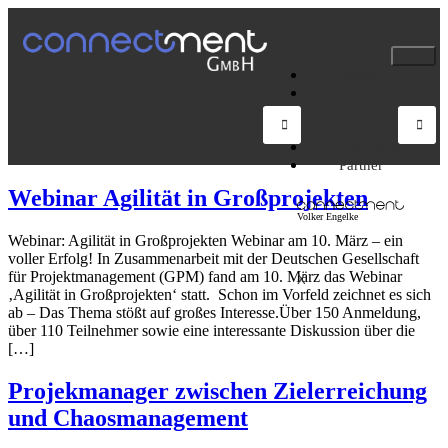
Home
Leistungen
Projekte
Schwerpunkte
Über mich
Partner
Webinar Agilität in Großprojekten
Webinar: Agilität in Großprojekten Webinar am 10. März – ein
voller Erfolg! In Zusammenarbeit mit der Deutschen Gesellschaft
für Projektmanagement (GPM) fand am 10. März das Webinar
X
‚Agilität in Großprojekten‘ statt. Schon im Vorfeld zeichnet es sich
ab – Das Thema stößt auf großes Interesse.Über 150 Anmeldung,
über 110 Teilnehmer sowie eine interessante Diskussion über die
[…]
Projekmanager zwischen Zielerreichung
und Chaosmanagement